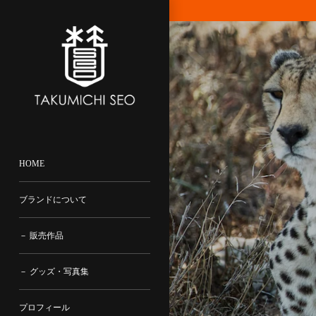
コ
ン
テ
ン
ツ
に
飛
ぶ
HOME
ブランドについて
－ 販売作品
－ グッズ・写真集
プロフィール