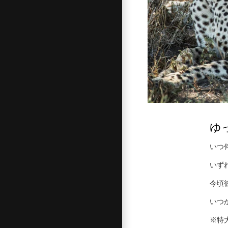
ゆ
いつ
いず
今頃
いつ
※特大