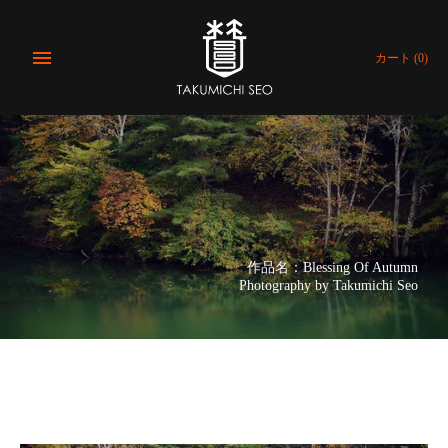
コ
ン
テ
カート
(0)
ン
ツ
に
飛
ぶ
作品名：Blessing Of Autumn
Photography by Takumichi Seo