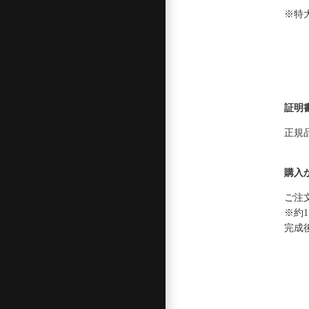
※特大
証明
正規
購入
ご注
※約
完成