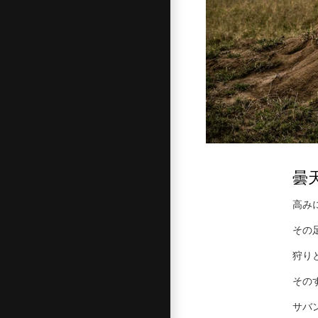
曇
高み
その
狩り
その
サバ