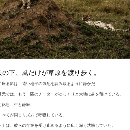
天の下、風だけが草原を渡り歩く。
に座る影は、遠い地平の気配を読み取るように静かだ。
足元では、もう一匹のチーターがゆっくりと大地に身を預けている。
と休息、生と静寂。
すべてが同じリズムで呼吸している。
ンナは、彼らの存在を受け止めるように広く深く沈黙していた。