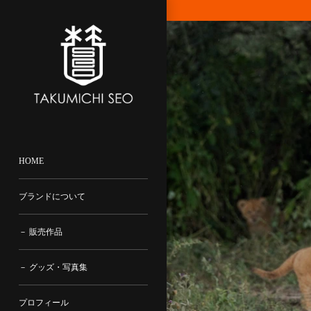
コ
ン
テ
ン
ツ
に
飛
ぶ
HOME
ブランドについて
－ 販売作品
－ グッズ・写真集
プロフィール