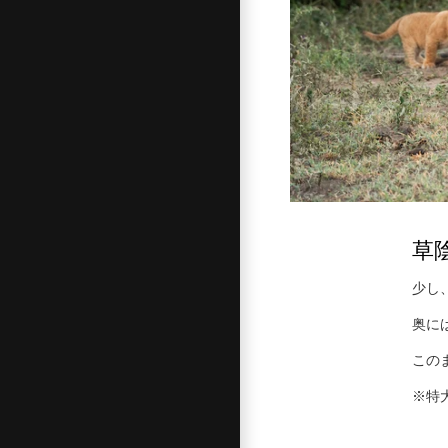
草
少し
奥に
この
※特大