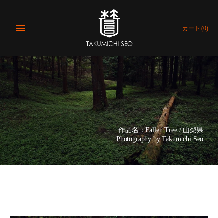
コ
ン
テ
カート
(0)
ン
ツ
に
飛
ぶ
作品名：Fallen Tree / 山梨県
Photography by Takumichi Seo